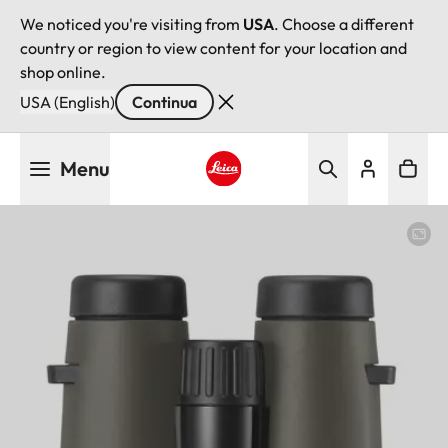
We noticed you're visiting from
USA
. Choose a different
country or region to view content for your location and
shop online.
USA (English)
Continua
Salta
Menu
al
contenuto
Leica logo - Home
principale