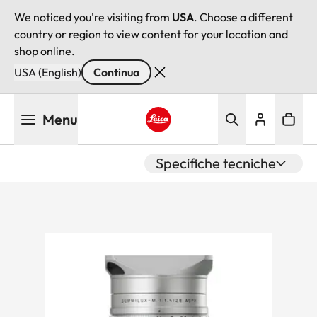
We noticed you're visiting from
USA
. Choose a different
country or region to view content for your location and
shop online.
USA (English)
Continua
Salta
Menu
al
contenuto
Leica logo - Home
principale
Specifiche tecniche