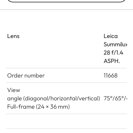
Lens
Leica
Summilux-
28 f/1.4
ASPH.
Order number
11668
View
angle (diagonal/horizontal/vertical)
75°/65°/46
Full-frame (24 × 36 mm)