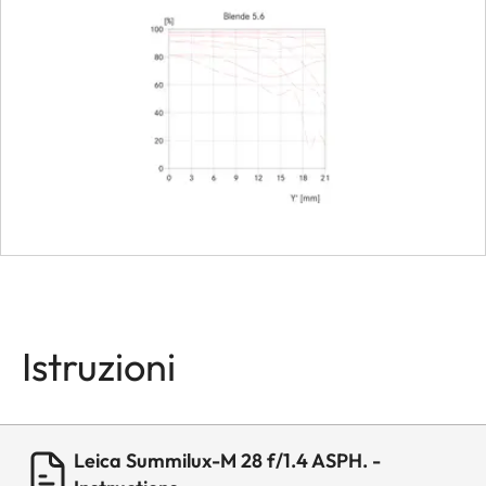
Lens hood
Screw-on
(part of
delivery
package)
Dimensions
Length
Approx. 81
mm /
approx. 67
mm
(with/witho
Istruzioni
lens hood)
Diameter
approx.
Leica Summilux-M 28 f/1.4 ASPH. -
61 mm