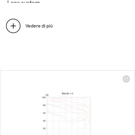
Lens system
Number of lenses/assemblies
10/7
Vedere di più
Number of aspherical surfaces
1
Position of the entrance pupil
31.9 mm
before the bayonet
Focus range
0.7 m to ∞
Focusing
Scale
Combined
scale mete
(m)/foot (ft
Smallest object field
Full-frame: