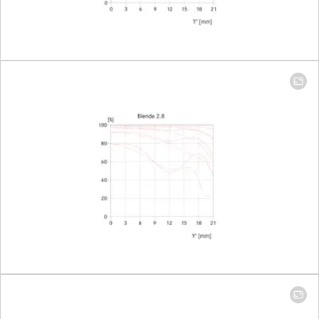
526 × 789
mm
Largest scale
1:21.9
Diaphragm
Setting/Function
Click-stop
diaphragm
with half-
increment
lock setting
Smallest aperture
16
Bayonet
Leica M
bayonet