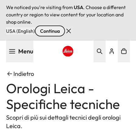
We noticed you're visiting from
USA
. Choose a different
country or region to view content for your location and
shop online.
USA (English)
Continua
Salta
Menu
al
contenuto
Leica logo - Home
principale
Indietro
Orologi Leica -
Specifiche tecniche
Scopri di più sui dettagli tecnici degli orologi
Leica.