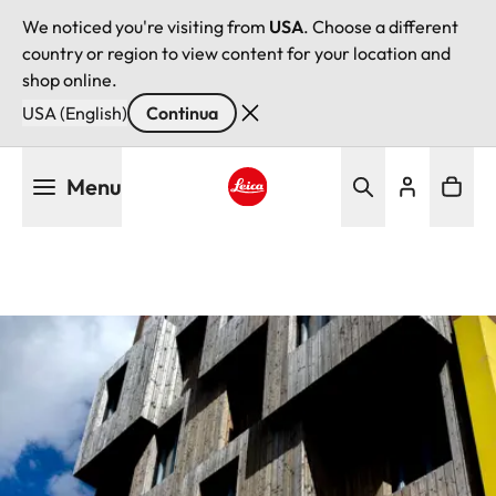
We noticed you're visiting from
USA
. Choose a different
country or region to view content for your location and
shop online.
USA (English)
Continua
Salta
Menu
al
contenuto
Leica logo - Home
principale