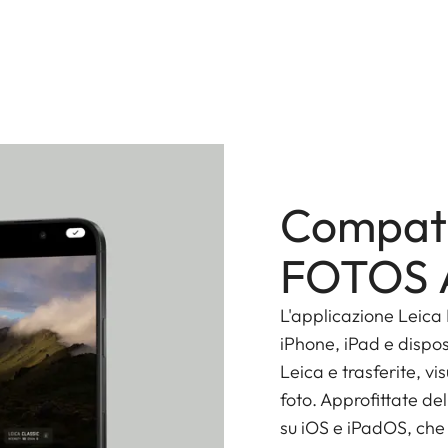
 mm abbinato è l’ideale per la fotografia di
enza di condizioni di illuminazione complesse.
Compati
FOTOS 
L'applicazione Leica
iPhone, iPad e dispos
Leica e trasferite, vi
foto. Approfittate de
su iOS e iPadOS, che 