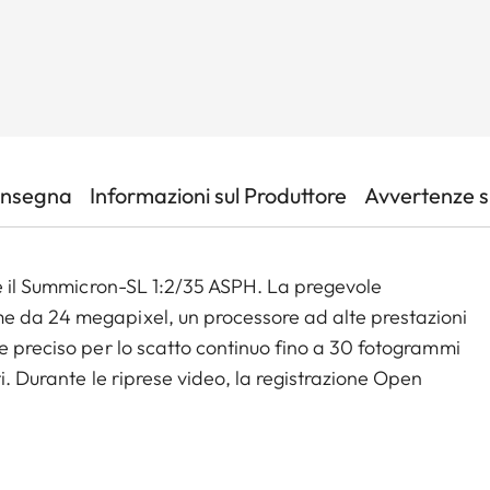
onsegna
Informazioni sul Produttore
Avvertenze su
 e il Summicron-SL 1:2/35 ASPH. La pregevole
e da 24 megapixel, un processore ad alte prestazioni
e preciso per lo scatto continuo fino a 30 fotogrammi
i. Durante le riprese video, la registrazione Open
gestione intuitiva e una connettività senza soluzione
. Infine, le numerose interfacce e la baionetta L-Mount
otografiche e video più esigenti. Compatto e leggero