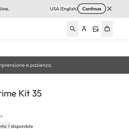
line.
USA (English)
Continua
omprensione e pazienza.
rime Kit 35
VA
nto
disponibile