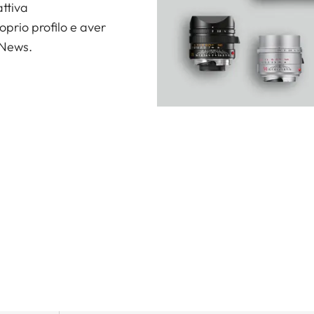
attiva
prio profilo e aver
 News.