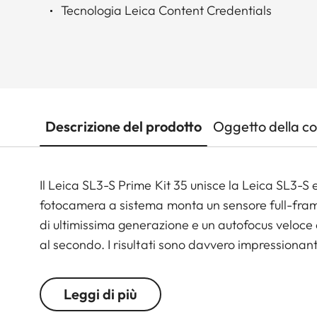
Tecnologia Leica Content Credentials
Descrizione del prodotto
Oggetto della c
Il Leica SL3-S Prime Kit 35 unisce la Leica SL3-S
fotocamera a sistema monta un sensore full-fram
di ultimissima generazione e un autofocus veloce 
al secondo. I risultati sono davvero impressionant
Gate fino a 6K assicura massima flessibilità, una 
di continuità, per un flusso di lavoro impeccabile
Leggi di più
ne fanno l’attrezzatura ideale per le produzioni f