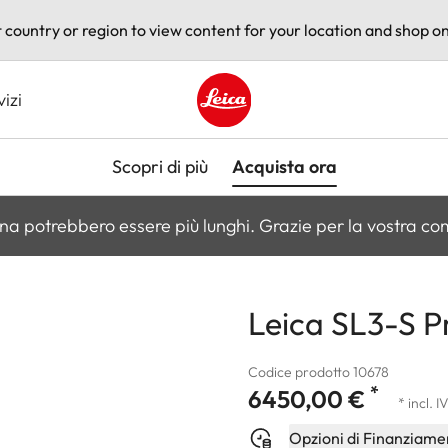
t country or region to view content for your location and shop on
vizi
Leica logo - Home
Scopri di più
Acquista ora
na potrebbero essere più lunghi. Grazie per la vostra c
Leica SL3-S P
Codice prodotto 10678
*
6450,00 €
* incl. I
Opzioni di Finanziame