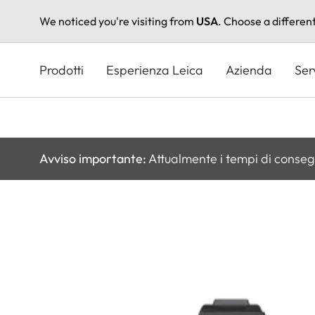
We noticed you're visiting from
USA
. Choose a differen
Salta
al
Prodotti
Esperienza Leica
Azienda
Ser
contenuto
principale
Avviso importante:
Attualmente i tempi di conseg