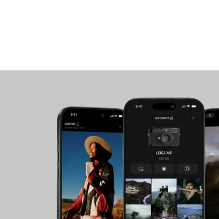
(pesa solo 370 g), l’obiettivo a focale fissa da 35
paesaggio, di strada e di reportage anche in pres