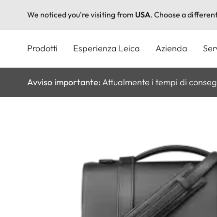
We noticed you're visiting from
USA
. Choose a differen
Salta
al
Prodotti
Esperienza Leica
Azienda
Ser
contenuto
principale
Avviso importante:
Attualmente i tempi di conseg