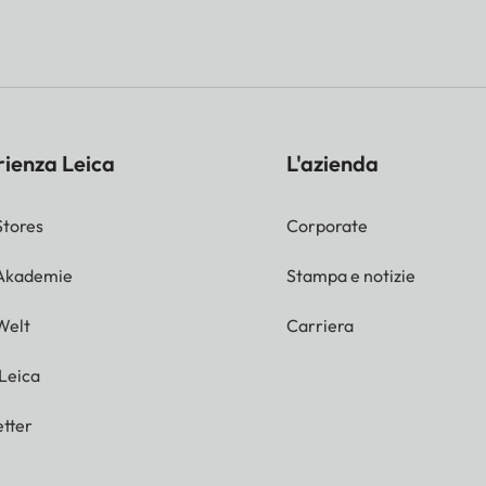
rienza Leica
L'azienda
Stores
Corporate
 Akademie
Stampa e notizie
Welt
Carriera
 Leica
tter