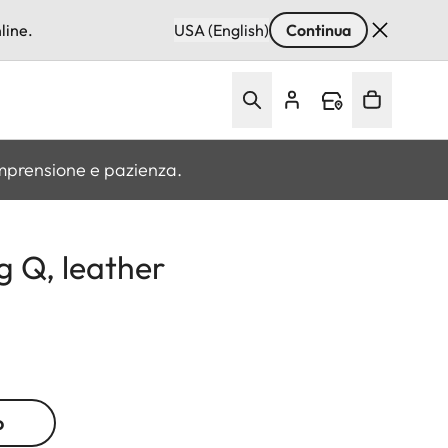
line.
USA (English)
Continua
omprensione e pazienza.
 Q, leather
o