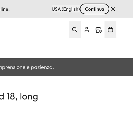
line.
USA (English)
Continua
omprensione e pazienza.
d 18, long