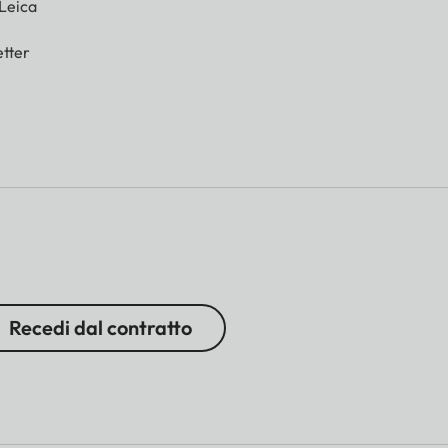
 Leica
tter
Recedi dal contratto