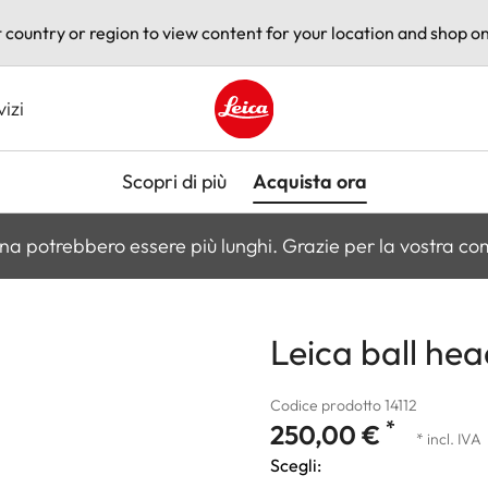
t country or region to view content for your location and shop on
vizi
Leica logo - Home
Scopri di più
Acquista ora
na potrebbero essere più lunghi. Grazie per la vostra c
Leica ball hea
Codice prodotto 14112
*
250,00 €
* incl. IVA
Scegli: