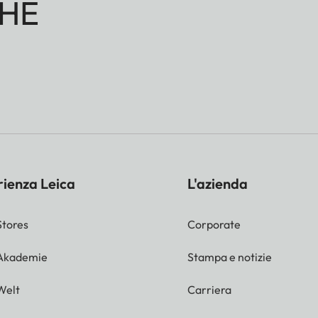
HE
rienza Leica
L'azienda
Stores
Corporate
 Akademie
Stampa e notizie
Welt
Carriera