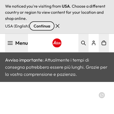
We noticed you're visiting from
USA
. Choose a different
country or region to view content for your location and
shop online.
USA (English)
Continua
Salta
Menu
al
contenuto
Leica logo - Home
principale
Avviso importante:
Attualmente i tempi di
consegna potrebbero essere più lunghi. Grazie per
la vostra comprensione e pazienza.