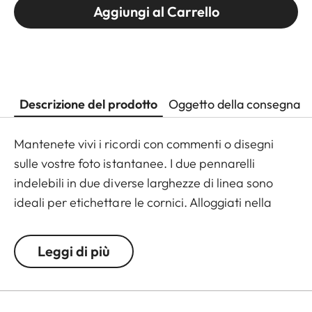
Aggiungi al Carrello
Descrizione del prodotto
Oggetto della consegna
Mantenete vivi i ricordi con commenti o disegni
sulle vostre foto istantanee. I due pennarelli
indelebili in due diverse larghezze di linea sono
ideali per etichettare le cornici. Alloggiati nella
scatola di metallo grigio con il logo Leica in rilievo,
sono sempre a portata di mano e conservati in
Leggi di più
modo sicuro.