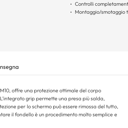
Controlli completamente
Montaggio/smotaggio t
onsegna
 M10, offre una protezione ottimale del corpo
. L’integrato grip permette una presa più salda,
otezione per lo schermo può essere rimossa del tutto,
ntare il fondello è un procedimento molto semplice e
dello può essere usato in combinazione di altri