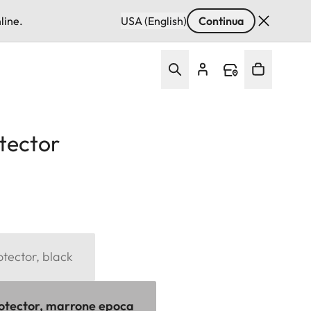
line.
USA (English)
Continua
tector
tector, black
otector, marrone epoca