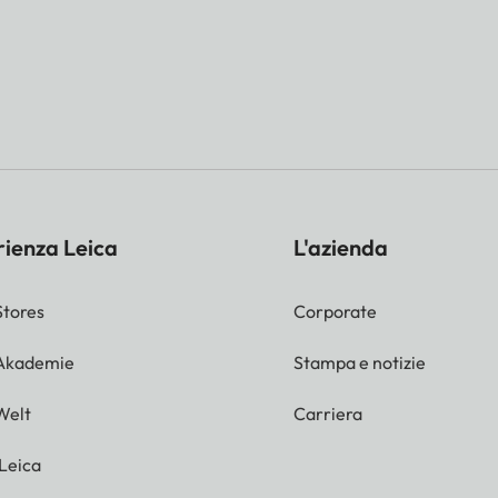
rienza Leica
L'azienda
Stores
Corporate
 Akademie
Stampa e notizie
Welt
Carriera
 Leica