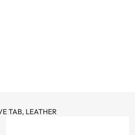
a polso. Disponibile in tre colori: nero, marrone e
E TAB, LEATHER