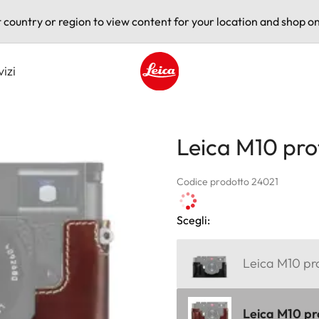
t country or region to view content for your location and shop on
vizi
Leica logo - Home
Leica M10 pro
Codice prodotto 24021
Scegli:
Leica M10 pro
Leica M10 pr