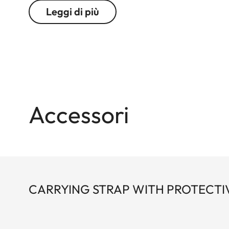
accessori M10 come il supporto pollice e le cinte d
Leggi di più
rosso.
Accessori
CARRYING STRAP WITH PROTECTIV