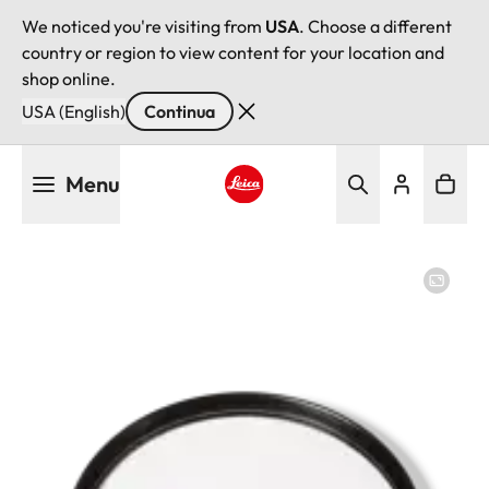
We noticed you're visiting from
USA
. Choose a different
country or region to view content for your location and
shop online.
USA (English)
Continua
Salta
Menu
al
contenuto
Leica logo - Home
principale