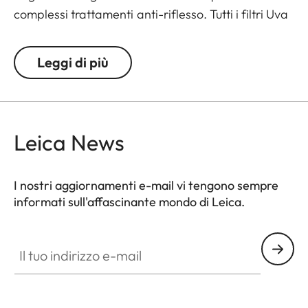
complessi trattamenti anti-riflesso. Tutti i filtri Uva
sono provvisti di filettatura anteriore in modo da
poter ospitare ulteriori filtri o tappi. I filtri UVa sono
Leggi di più
un’ideale protezione permanente per tutti gli
obiettivi Leica.
Leica News
I nostri aggiornamenti e-mail vi tengono sempre
informati sull'affascinante mondo di Leica.
Il tuo indirizzo e-mail