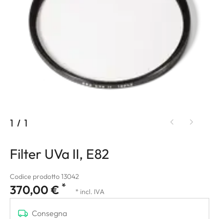
1
/
1
Filter UVa II, E82
Codice prodotto 13042
*
370,00 €
* incl. IVA
Consegna