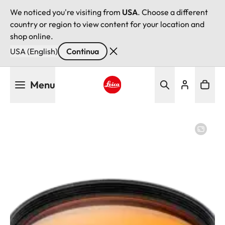
We noticed you're visiting from
USA
. Choose a different
country or region to view content for your location and
shop online.
USA (English)
Continua
Salta
Menu
al
contenuto
Leica logo - Home
principale