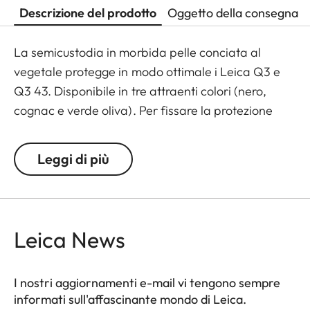
Descrizione del prodotto
Oggetto della consegna
La semicustodia in morbida pelle conciata al
vegetale protegge in modo ottimale i Leica Q3 e
Q3 43. Disponibile in tre attraenti colori (nero,
cognac e verde oliva). Per fissare la protezione
non sono necessari strumenti. Anche gli accessori
della fotocamera, come la tracolla, la cinghia da
Leggi di più
polso o il supporto per il pollice, possono essere
utilizzati senza limitazioni. Un'aletta sul fondo della
protezione contiene un pratico alloggiamento per
una scheda SD aggiuntiva e garantisce un rapido
Leica News
accesso alla batteria. Per sostituire la scheda SD è
necessario rimuovere la protezione.
I nostri aggiornamenti e-mail vi tengono sempre
informati sull'affascinante mondo di Leica.