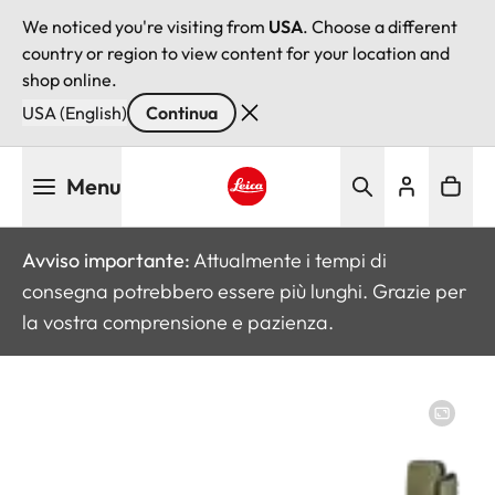
We noticed you're visiting from
USA
. Choose a different
country or region to view content for your location and
shop online.
USA (English)
Continua
Salta
Menu
al
contenuto
Leica logo - Home
principale
Avviso importante:
Attualmente i tempi di
consegna potrebbero essere più lunghi. Grazie per
la vostra comprensione e pazienza.