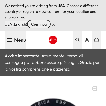
We noticed you're visiting from
USA
. Choose a different
country or region to view content for your location and
shop online.
USA (English)
Continua
Salta
Menu
al
contenuto
Leica logo - Home
principale
Avviso importante:
Attualmente i tempi di
consegna potrebbero essere più lunghi. Grazie per
la vostra comprensione e pazienza.