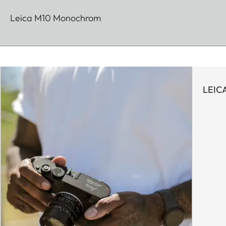
Leica M10 Monochrom
LEIC