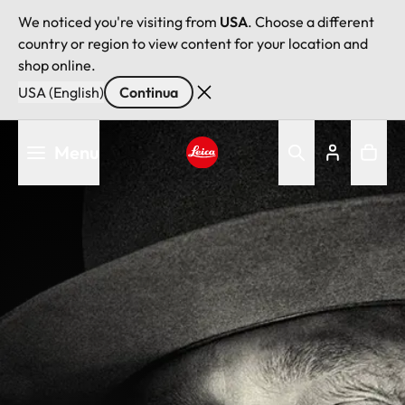
We noticed you're visiting from
USA
. Choose a different
country or region to view content for your location and
shop online.
USA (English)
Continua
Salta
Menu
al
contenuto
Leica logo - Home
principale