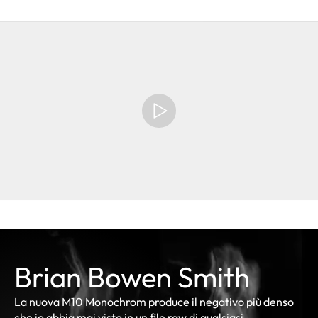
Brian Bowen Smith
La nuova M10 Monochrom produce il negativo più denso
che io abbia mai visto in un file raw di qualsiasi