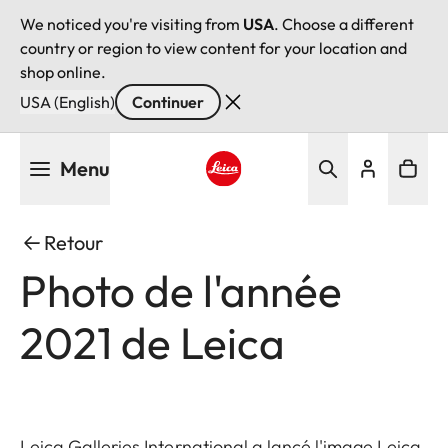
We noticed you're visiting from
USA
. Choose a different
country or region to view content for your location and
shop online.
USA (English)
Continuer
Aller
Menu
au
contenu
Leica logo - Home
principal
Retour
Photo de l'année
2021 de Leica
Leica Galleries International a lancé l'image Leica