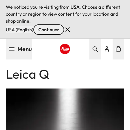
We noticed you're visiting from
USA
. Choose a different
country or region to view content for your location and
shop online.
USA (English)
Continuer
Aller
Menu
au
contenu
Leica logo - Home
principal
Leica Q