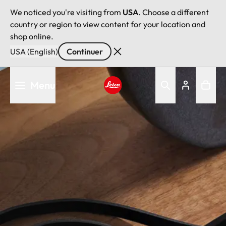
We noticed you're visiting from
USA
. Choose a different
country or region to view content for your location and
shop online.
USA (English)
Continuer
Aller
Menu
au
contenu
Leica logo - Home
principal