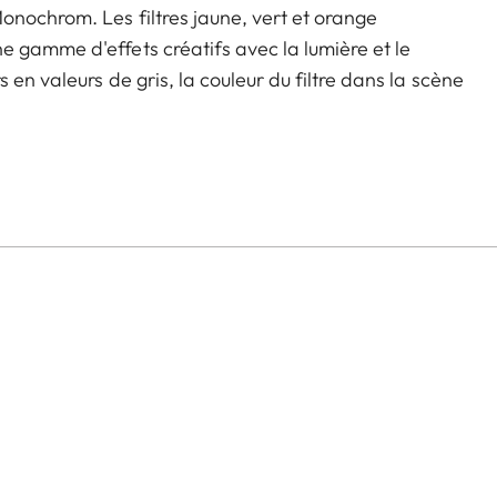
onochrom. Les filtres jaune, vert et orange
 gamme d'effets créatifs avec la lumière et le
 en valeurs de gris, la couleur du filtre dans la scène
émentaire plus sombre. Cela peut être utilisé pour
ie de paysages et de portraits. Dans le même temps,
ssure une transmission élevée sans vignettage.