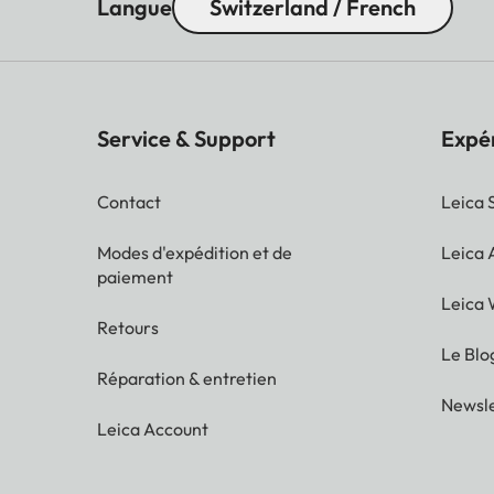
Langue
Switzerland / French
Service & Support
Expé
Contact
Leica 
Modes d'expédition et de
Leica
paiement
Leica 
Retours
Le Blo
Réparation & entretien
Newsle
Leica Account