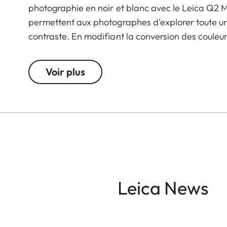
photographie en noir et blanc avec le Leica Q2 M
permettent aux photographes d'explorer toute une
contraste. En modifiant la conversion des couleurs
originale devient plus claire, et sa couleur compl
créer des ambiances uniques dans la photograph
Voir plus
le traitement multicouche réduit les reflets et a
Leica News