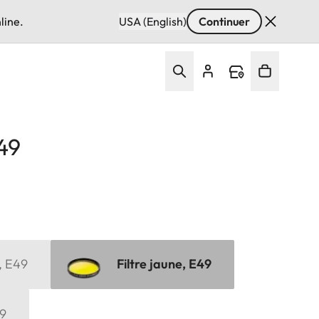
line.
USA (English)
Continuer
E49
, E49
Filtre jaune, E49
49