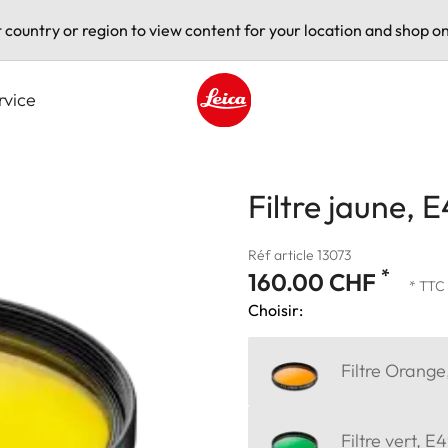
t country or region to view content for your location and shop on
rvice
Leica logo - Home
Filtre jaune, 
Réf article 13073
*
160.00 CHF
* TTC
Choisir:
Filtre Orange
Filtre vert, E