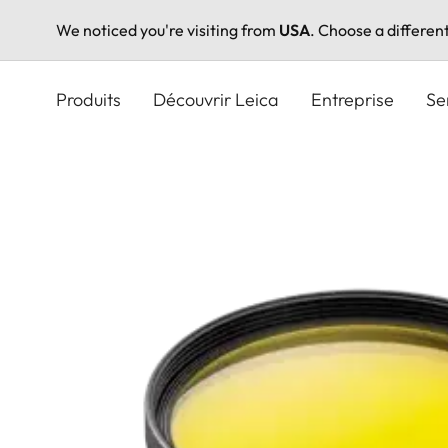
We noticed you're visiting from
USA
. Choose a differen
Aller
au
Produits
Découvrir Leica
Entreprise
Se
contenu
principal