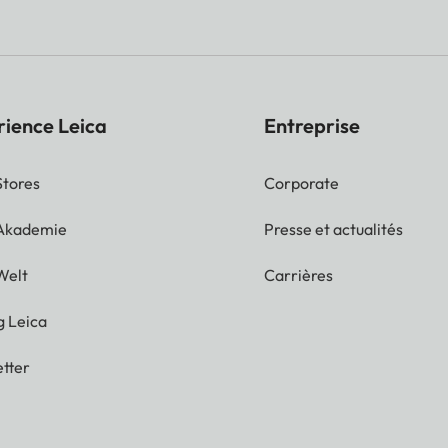
rience Leica
Entreprise
Stores
Corporate
 Akademie
Presse et actualités
Welt
Carrières
g Leica
tter