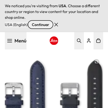
We noticed you're visiting from
USA
. Choose a different
country or region to view content for your location and
shop online.
USA (English)
Continuar
Pasar
Menú
al
contenido
Leica logo - Home
principal