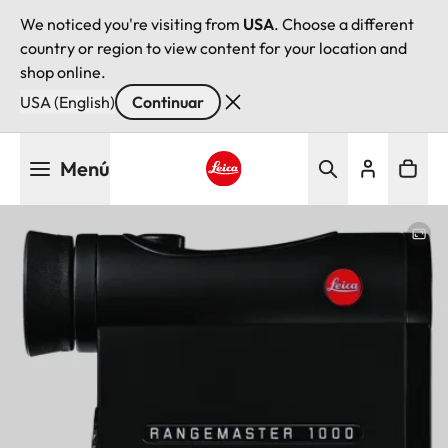
We noticed you're visiting from
USA
. Choose a different
country or region to view content for your location and
shop online.
USA (English)
Continuar
Pasar
Menú
al
contenido
Leica logo - Home
principal