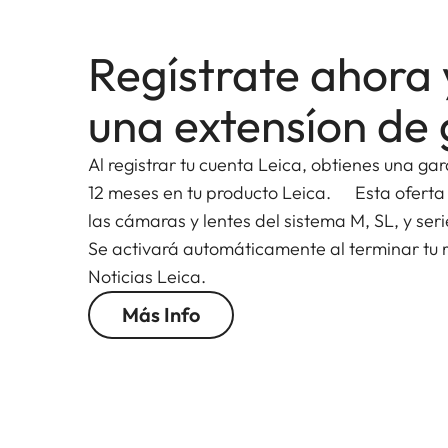
resolución, color y reproducción de contraste, s
y en cualquier ajuste de apertura. También hay q
Regístrate ahora 
TM
autofocus con Dual Syncro Drive
.
una extensíon de 
El sistema óptico del APO-Summicron-SL 75 mm 
los cuales cuenta con una lente asférica. Una al
Al registrar tu cuenta Leica, obtienes una ga
de alta calidad, especialmente formulado, para c
12 meses en tu producto Leica. Esta oferta
propiedad óptica, denominada "dispersión parci
las cámaras y lentes del sistema M, SL, y seri
cromáticas que generan los demás cristales del s
Se activará automáticamente al terminar tu re
destacadas de las imágenes permanecen casi libr
Noticias Leica.
Más Info