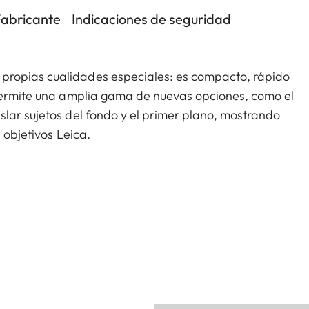
Fabricante
Indicaciones de seguridad
propias cualidades especiales: es compacto, rápido
 permite una amplia gama de nuevas opciones, como el
lar sujetos del fondo y el primer plano, mostrando
 objetivos Leica.
istancia focal considerablemente más corta, que
s rápidos o usar la cámara en condiciones lumínicas
on-SL 75 mm f/2 ASPH. ilustran claramente el
 sistema Leica SL. El resultado no solo se refleja en
l peso bastante más ligero de los objetivos. El ya
tema Leica SL se ha superado, no solo en cuanto a