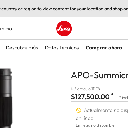
t country or region to view content for your location and shop on
rvicio
Leica logo - Home
Descubre más
Datos técnicos
Comprar ahora
APO-Summicro
N.º artículo 11178
*
$127,500.00
* inc
Actualmente no dis
en línea
Entrega no disponible