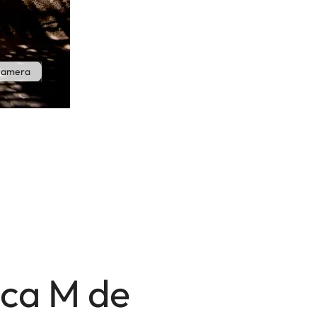
 Camera
ica M de