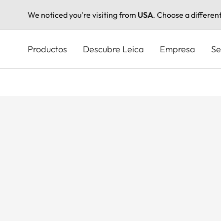
We noticed you're visiting from
USA
. Choose a differen
Pasar
al
Productos
Descubre Leica
Empresa
Se
contenido
principal