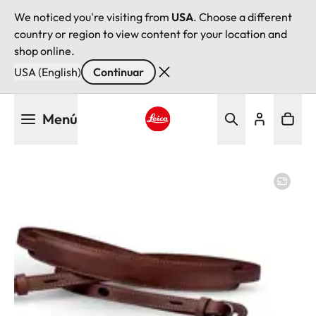
We noticed you're visiting from
USA
. Choose a different
country or region to view content for your location and
shop online.
USA (English)
Continuar
Pasar
Menú
al
contenido
Leica logo - Home
principal