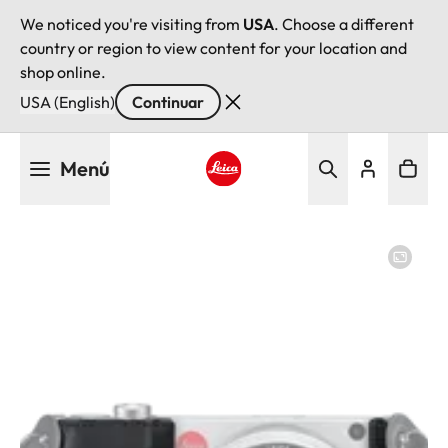
We noticed you're visiting from
USA
. Choose a different
country or region to view content for your location and
shop online.
USA (English)
Continuar
Pasar
Menú
al
contenido
Leica logo - Home
principal