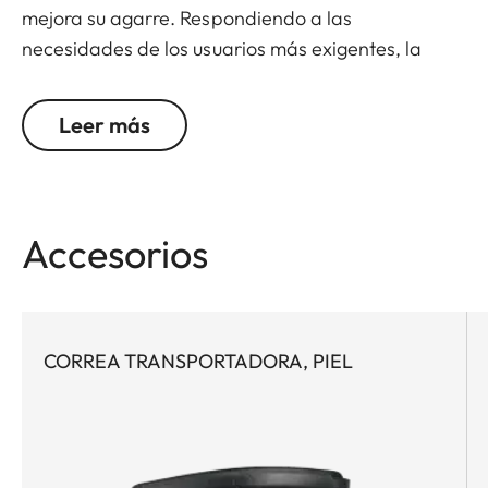
mejora su agarre. Respondiendo a las
necesidades de los usuarios más exigentes, la
Leica TL ofrece un diseño, materiales y
funcionalidad increíbles. Cubre lo que es esencial.
Leer más
Y deja fuera lo que no lo es. Protege, pero no
oculta. Está perfectamente diseñada al mínimo
detalle. Además, la batería se puede cambiar sin
quitar el protector de piel.
Accesorios
CORREA TRANSPORTADORA, PIEL