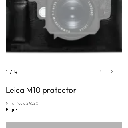
1
/
4
Leica M10 protector
N.º artículo 24020
Elige: