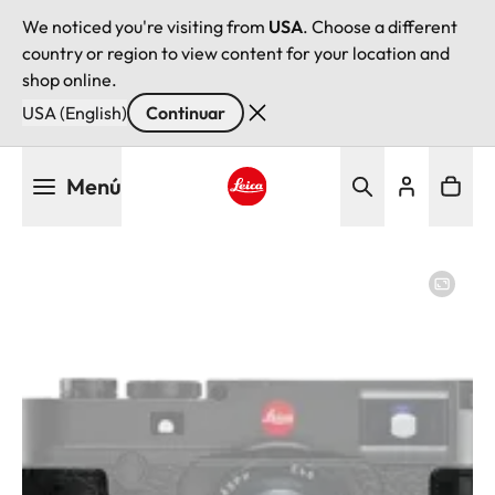
We noticed you're visiting from
USA
. Choose a different
country or region to view content for your location and
shop online.
USA (English)
Continuar
Pasar
Menú
al
contenido
Leica logo - Home
principal