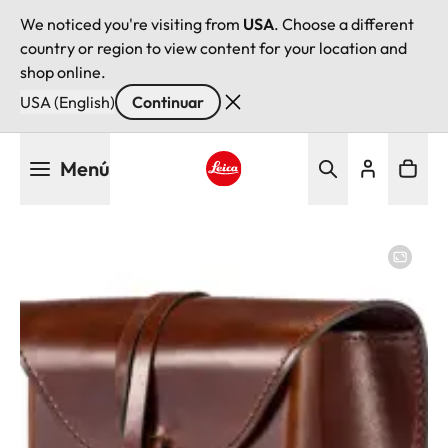
We noticed you're visiting from
USA
. Choose a different
country or region to view content for your location and
shop online.
USA (English)
Continuar
Pasar
Menú
al
contenido
Leica logo - Home
principal