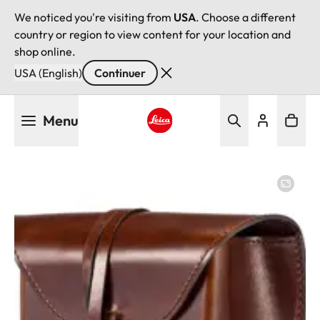
We noticed you're visiting from
USA
. Choose a different
country or region to view content for your location and
shop online.
USA (English)
Continuer
Aller
Menu
au
contenu
Leica logo - Home
principal