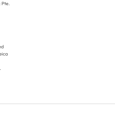
 Pte.
ed
eica
.