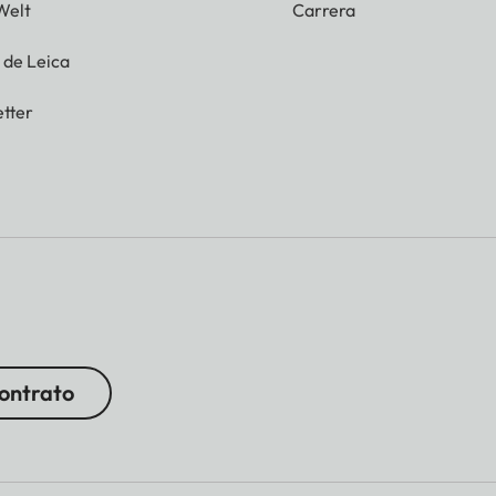
Welt
Carrera
g de Leica
tter
contrato