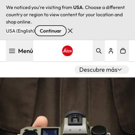
We noticed you're visiting from
USA
. Choose a different
country or region to view content for your location and
shop online.
USA (English)
Continuar
Pasar
Menú
al
contenido
Leica logo - Home
principal
Descubre más