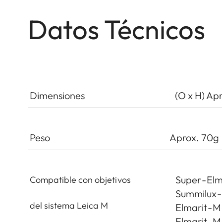
Datos Técnicos
Dimensiones
(O x H) Ap
Peso
Aprox. 70g
Super - Elm
Compatible con objetivos
Summilux -
del sistema Leica M
Elmarit - M
Elmarit - M