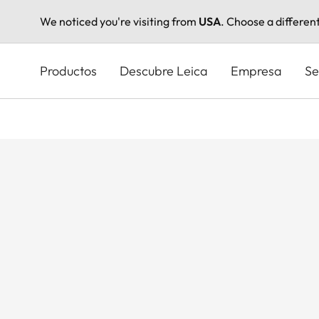
We noticed you're visiting from
USA
. Choose a differen
Pasar
al
Productos
Descubre Leica
Empresa
Se
contenido
principal