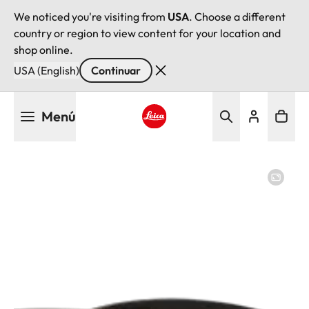
We noticed you're visiting from
USA
. Choose a different
country or region to view content for your location and
shop online.
USA (English)
Continuar
Pasar
Menú
al
contenido
Leica logo - Home
principal