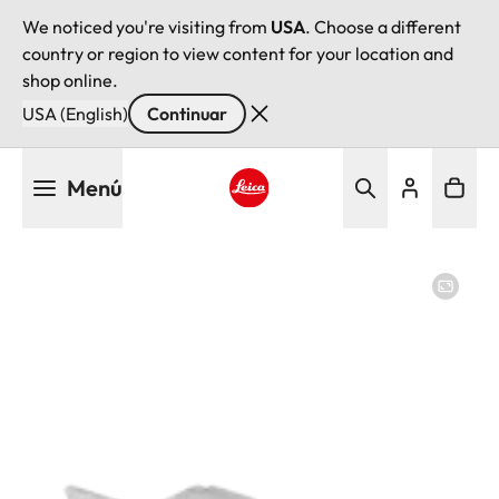
We noticed you're visiting from
USA
. Choose a different
country or region to view content for your location and
shop online.
USA (English)
Continuar
Pasar
Menú
al
contenido
Leica logo - Home
principal