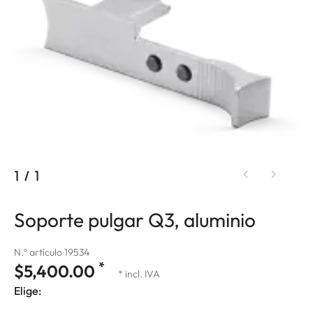
1
/
1
Soporte pulgar Q3, aluminio
N.º artículo 19534
*
$5,400.00
* incl. IVA
Elige: