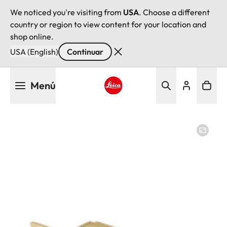
We noticed you're visiting from
USA
. Choose a different
country or region to view content for your location and
shop online.
USA (English)
Continuar
Pasar
Menú
al
contenido
Leica logo - Home
principal