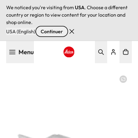
We noticed you're visiting from
USA
. Choose a different
country or region to view content for your location and
shop online.
USA (English)
Continuer
Aller
Menu
au
contenu
Leica logo - Home
principal