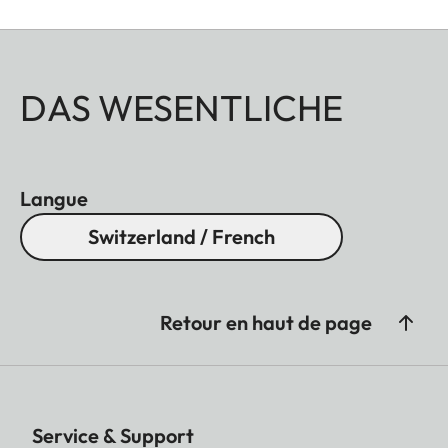
Tous ces accessoires sont disponibles en trois
finitions : aluminium anodisé noir ou anodisé
DAS WESENTLICHE
argent, ainsi que laiton finition brossée.
Langue
Switzerland / French
Retour en haut de page
Service & Support