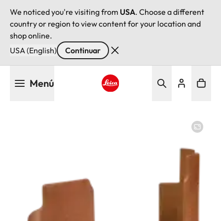
We noticed you're visiting from
USA
. Choose a different
country or region to view content for your location and
shop online.
USA (English)
Continuar
Pasar
Menú
al
contenido
Leica logo - Home
principal