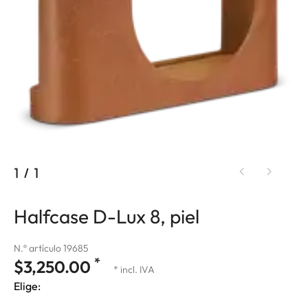
1
/
1
Halfcase D-Lux 8, piel
N.º artículo 19685
*
$3,250.00
* incl. IVA
Elige: