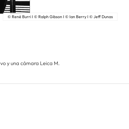
© René Burri I © Ralph Gibson I © Ian Berry I © Jeff Dunas
tivo y una cámara Leica M.