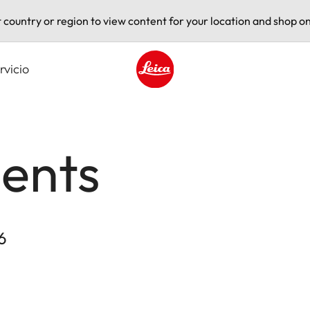
t country or region to view content for your location and shop on
rvicio
Leica logo - Home
ents
6