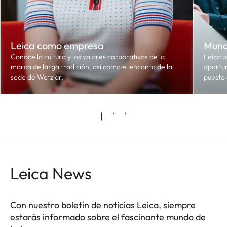
Leica como empresa
Mund
Conoce la cultura y los valores corporativos de la
Leica p
marca de larga tradición, así como el encanto de la
oportun
sede de Wetzlar.
puesto 
Leica News
Con nuestro boletín de noticias Leica, siempre
estarás informado sobre el fascinante mundo de