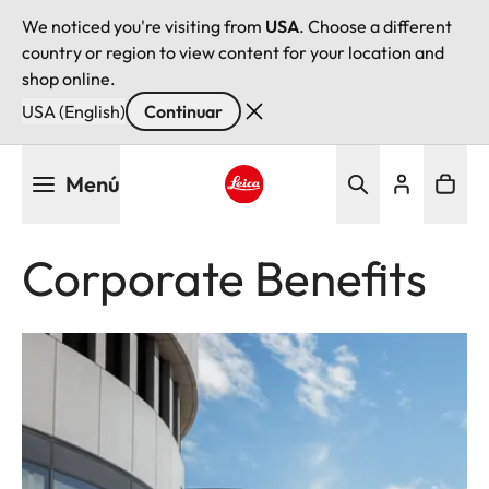
We noticed you're visiting from
USA
. Choose a different
country or region to view content for your location and
shop online.
USA (English)
Continuar
Pasar
Menú
al
contenido
Leica logo - Home
principal
Corporate Benefits