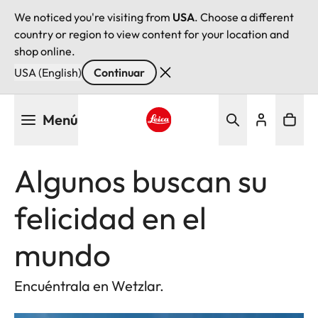
We noticed you're visiting from
USA
. Choose a different
country or region to view content for your location and
shop online.
USA (English)
Continuar
Pasar
Menú
al
contenido
Leica logo - Home
principal
Algunos buscan su
felicidad en el
mundo
Encuéntrala en Wetzlar.