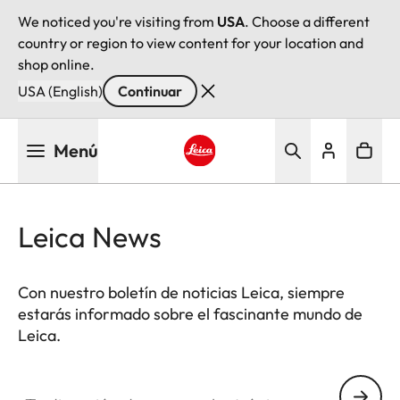
We noticed you're visiting from
USA
. Choose a different
country or region to view content for your location and
shop online.
USA (English)
Continuar
Pasar
Menú
al
contenido
Leica logo - Home
principal
Leica News
Con nuestro boletín de noticias Leica, siempre
estarás informado sobre el fascinante mundo de
Leica.
Tu dirección de correo electrónico