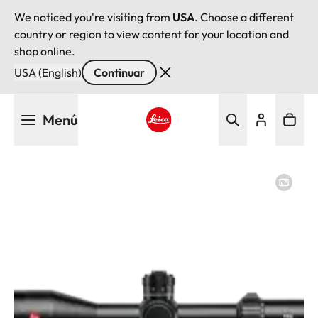
We noticed you're visiting from
USA
. Choose a different
country or region to view content for your location and
shop online.
USA (English)
Continuar
Pasar
Menú
al
contenido
Leica logo - Home
principal