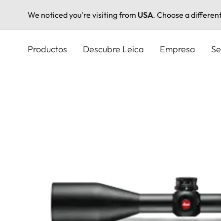
We noticed you're visiting from
USA
. Choose a differen
Pasar
al
Productos
Descubre Leica
Empresa
Se
contenido
principal