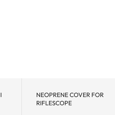
des de transmisión garantizan mayor cantidad de luz
e usan factores de aumento bajos. Se mejoran de
así como los contrastes. Esto, en combinación con
ficación segura desde distancias cortas hasta
I
NEOPRENE COVER FOR
RIFLESCOPE