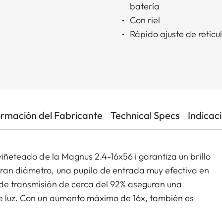
batería
Con riel
Rápido ajuste de retícu
ormación del Fabricante
Technical Specs
Indicac
 viñeteado de la Magnus 2.4-16x56 i garantiza un brillo
gran diámetro, una pupila de entrada muy efectiva en
 de transmisión de cerca del 92% aseguran una
de luz. Con un aumento máximo de 16x, también es
os de largo alcance. Junto con el extraordinario