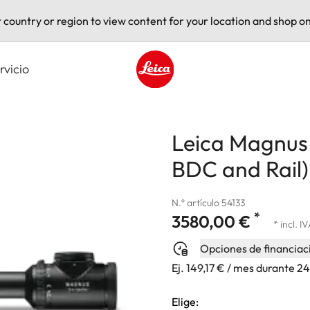
t country or region to view content for your location and shop on
rvicio
Leica logo - Home
Leica Magnus 
BDC and Rail)
N.º artículo 54133
*
3580,00 €
* incl. I
Opciones de financiac
Ej. 149,17 € / mes durante 2
Elige: