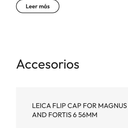
sistema de obturación Leica, sus altas propieda
Leer más
en cualquier circunstancia, sobre todo cuando s
forma considerable la luz difusa y el viñeteado, 
altos factores de aumento garantizan una identi
precisos disparos de largo alcance.
Accesorios
LEICA FLIP CAP FOR MAGNUS 
AND FORTIS 6 56MM