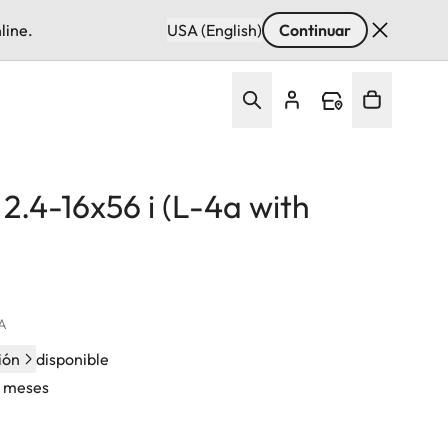
line.
USA (English)
Continuar
2.4-16x56 i (L-4a with
VA
ión
disponible
4 meses