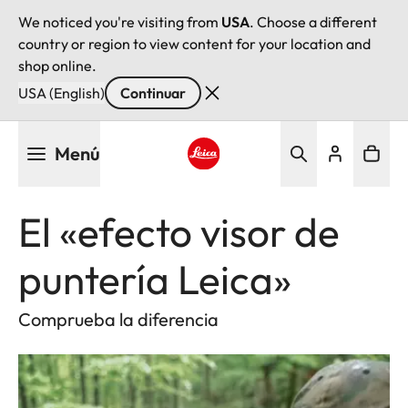
We noticed you're visiting from
USA
. Choose a different
country or region to view content for your location and
shop online.
USA (English)
Continuar
Pasar
Menú
al
contenido
Leica logo - Home
principal
El «efecto visor de
puntería Leica»
Comprueba la diferencia