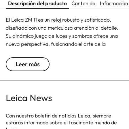
Descripción del producto
Contenido
Información 
El Leica ZM 11 es un reloj robusto y sofisticado,
diseñado con una meticulosa atención al detalle.
Su dinámico juego de luces y sombras ofrece una
nueva perspectiva, fusionando el arte de la
relojería con la esencia de la fotografía.
Leer más
Impulsado por el calibre Leica Boutique LA-3001,
desarrollado con el fabricante suizo Chronode, el
ZM 11 ofrece un cronometraje preciso y una reserva
de marcha de 60 horas, medida en cinco
Leica News
posiciones para una precisión óptima.
Con 35 piedras preciosas meticulosamente
Con nuestro boletín de noticias Leica, siempre
engastadas y refinadas técnicas de acabado, el
estarás informado sobre el fascinante mundo de