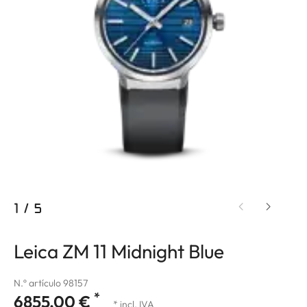
1
/
5
Leica ZM 11 Midnight Blue
N.º artículo 98157
*
6855,00 €
* incl. IVA