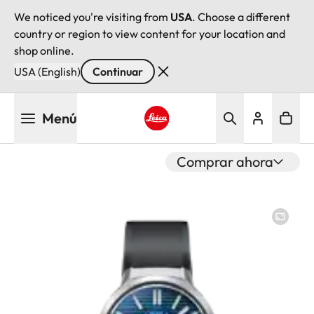
We noticed you're visiting from
USA
. Choose a different
country or region to view content for your location and
shop online.
USA (English)
Continuar
Pasar
Menú
al
contenido
Leica logo - Home
principal
Comprar ahora