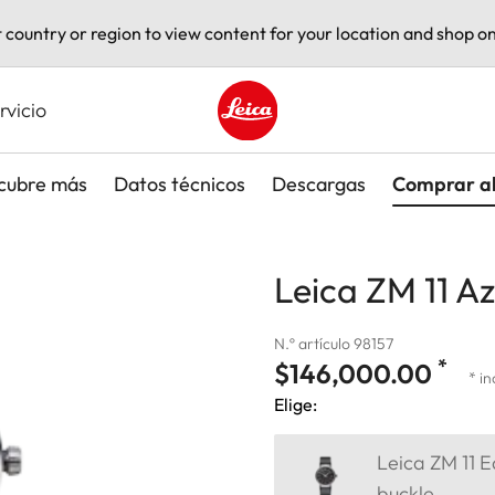
t country or region to view content for your location and shop on
rvicio
Leica logo - Home
cubre más
Datos técnicos
Descargas
Comprar a
Leica ZM 11 A
N.º artículo 98157
*
$146,000.00
* in
Elige:
Leica ZM 11 E
buckle