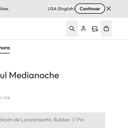
line.
USA (English)
Continuar
hora
zul Medianoche
cl. IVA
dición de Lanzamiento, Rubber // Pin