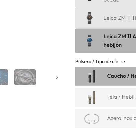
Leica ZM 11 T
Leica ZM 11 
hebijón
Pulsera / Tipo de cierre
Caucho / He
Tela / Hebil
Acero inoxi