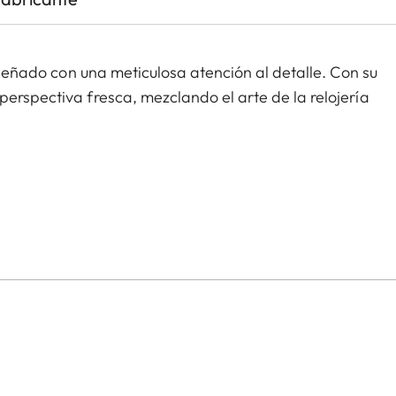
diseñado con una meticulosa atención al detalle. Con su
perspectiva fresca, mezclando el arte de la relojería
001, desarrollado con el fabricante suizo Chronode,
iempo y una reserva de marcha de 60 horas, medido
écnicas de acabado refinado, el movimiento del ZM
o inoxidable a prueba de agua, estableciendo un nuevo
 agujas talladas con diamante, ambos presentando
l ZM 11 sea funcional en cualquier entorno de luz.