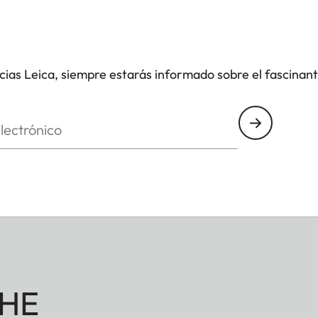
Fácil Leica), inspirado en el bloqueo de objetivos
n esfuerzo, presionando el icónico “punto rojo”,
emporal.
icias Leica, siempre estarás informado sobre el fascinan
nico
HE