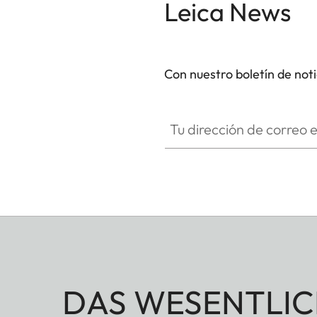
Leica News
El Leica Easy Change System (Sistema de Cambio 
Leica, permite el cambio de extensibles sin ningú
combinando calidad y comodidad con diseño at
Con nuestro boletín de not
Tu dirección de correo electró
DAS WESENTLIC