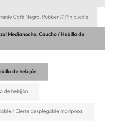
itanio Café Negro, Rubber // Pin buckle
Azul Medianoche, Caucho / Hebilla de
billa de hebijón
la de hebijón
dable / Cierre desplegable mariposa