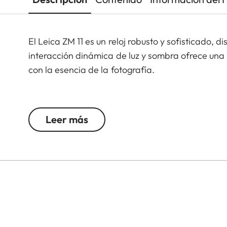
El Leica ZM 11 es un reloj robusto y sofisticado, 
interacción dinámica de luz y sombra ofrece una 
con la esencia de la fotografía.
Impulsado por el movimiento Leica Boutique LA-3
el ZM 11 proporciona una medición precisa del t
Leer más
en cinco posiciones para una precisión óptima.
Con 35 gemas meticulosamente posicionadas y t
11 está alojado en una caja de titanio o de acer
estándar en relojería.
Indicadores cepillados con material luminoso y
superficies cepilladas y arenadas, aseguran que e