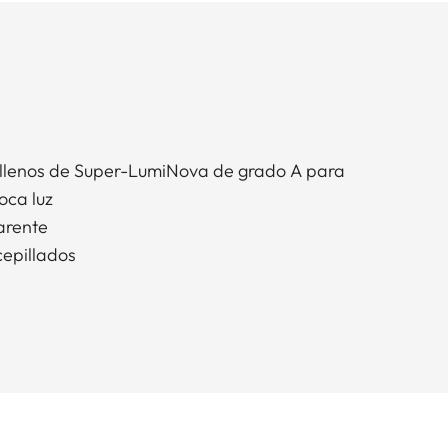
ellenos de Super-LumiNova de grado A para
oca luz
arente
cepillados