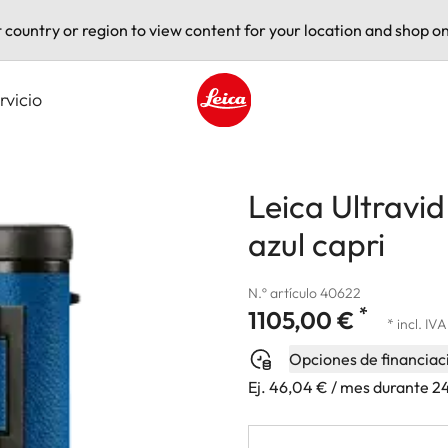
t country or region to view content for your location and shop on
rvicio
Leica logo - Home
Leica Ultravi
azul capri
N.º artículo 40622
*
1105,00 €
* incl. IVA
Opciones de financiac
Ej. 46,04 € / mes durante 