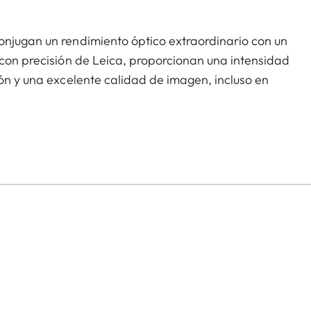
onjugan un rendimiento óptico extraordinario con un
 con precisión de Leica, proporcionan una intensidad
ión y una excelente calidad de imagen, incluso en
,80 metros, no se te escapará ningún detalle. Su
uarniciones de piel prémium, se amolda fácilmente a
lsillo: son los compañeros ideales para exploradores
s culturales.