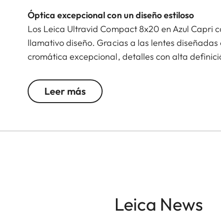
Óptica excepcional con un diseño estiloso
Los Leica Ultravid Compact 8x20 en Azul Capri c
llamativo diseño. Gracias a las lentes diseñadas
cromática excepcional, detalles con alta definic
condiciones de escasa iluminación.
Leer más
Al disponer de un enfoque de cerca de tan solo 1
cuerpo de aluminio, ligero aunque robusto, con g
la mano y se desliza sin esfuerzo en cualquier bo
con estilo, amantes de la naturaleza y aventurero
Leica News