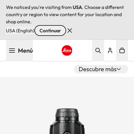
We noticed you're visiting from
USA
. Choose a different
country or region to view content for your location and
shop online.
USA (English)
Continuar
Pasar
Menú
al
contenido
Leica logo - Home
principal
Descubre más