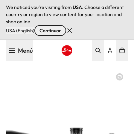
We noticed you're visiting from
USA
. Choose a different
country or region to view content for your location and
shop online.
USA (English)
Continuar
Pasar
Menú
al
contenido
Leica logo - Home
principal