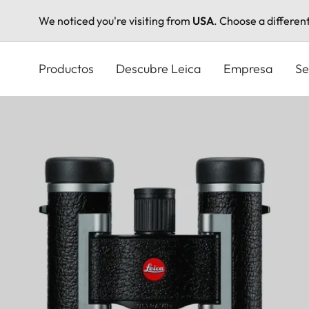
We noticed you're visiting from
USA
. Choose a differen
Pasar
al
Productos
Descubre Leica
Empresa
Se
contenido
principal