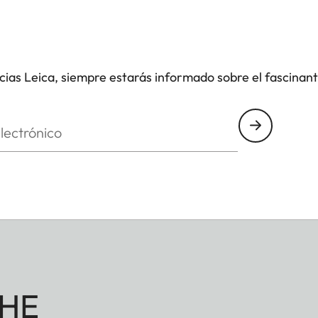
icias Leica, siempre estarás informado sobre el fascinan
nico
HE