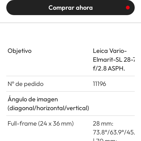
Comprar ahora
Objetivo
Leica Vario-
Elmarit-SL 28-70
f/2.8 ASPH.
Nº de pedido
11196
Ángulo de imagen
(diagonal/horizontal/vertical)
Full-frame (24 x 36 mm)
28 mm:
73.8°/63.9°/45.2
| 70 mm: