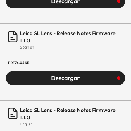
Descargar
(sin/con parasol)
Diámetro
Aprox. 73 mm/8
mm (sin/con
parasol)
Leica SL Lens - Release Notes Firmware
1.1.0
Peso
Aprox. 572 g/613
Spanish
g (sin/con parasol
PDF
76.06 KB
Descargar
Leica SL Lens - Release Notes Firmware
1.1.0
English