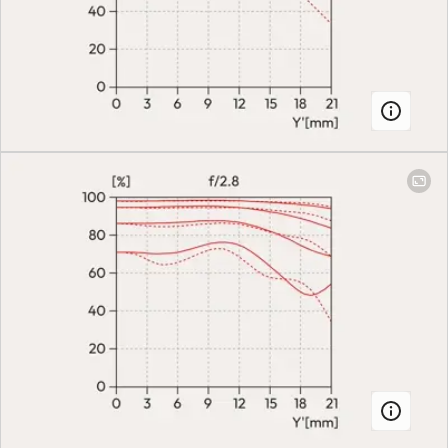
automático
(Autofoco) o
manual, los
modos de
funcionamiento
se ajustan en la
cámara
Campo de imagen mínimo
Full-frame: 28
mm: 79.2 mm x
118.9 mm | 70 mm
109.9 mm x 164.8
mm
Escala máxima
28 mm: 1:3.3 | 70
mm: 1:4.6