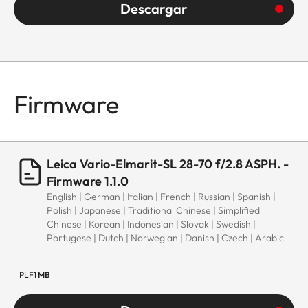
aluminio, negra
Descargar
anodizada,
protección contr
salpicaduras y
polvo
Firmware
Rosca para filtros
E67
Parasol
Bayoneta exterio
Leica Vario-Elmarit-SL 28-70 f/2.8 ASPH. -
para parasol
Firmware 1.1.0
(incluida con la
English | German | Italian | French | Russian | Spanish |
compra)
Polish | Japanese | Traditional Chinese | Simplified
Chinese | Korean | Indonesian | Slovak | Swedish |
Dimensiones
Portugese | Dutch | Norwegian | Danish | Czech | Arabic
Longitud
Aprox. 102
PLF
1 MB
mm/139 mm