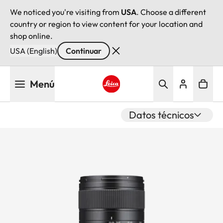
We noticed you're visiting from
USA
. Choose a different
country or region to view content for your location and
shop online.
USA (English)
Continuar
Pasar
Menú
al
contenido
Leica logo - Home
principal
Datos técnicos