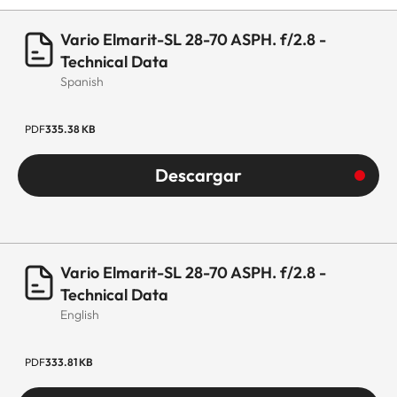
Vario Elmarit-SL 28-70 ASPH. f/2.8 -
Firmware
El firmware del
Technical Data
objetivo se puede
Spanish
actualizar a
través de la
PDF
335.38 KB
cámara
Descargar
Tratamiento
Revestimiento
hidrofóbico Aqua
Dura® en las
lentes exteriores
Vario Elmarit-SL 28-70 ASPH. f/2.8 -
Technical Data
Material
Carcasa
English
totalmente
metálica de
PDF
333.81 KB
magnesio y