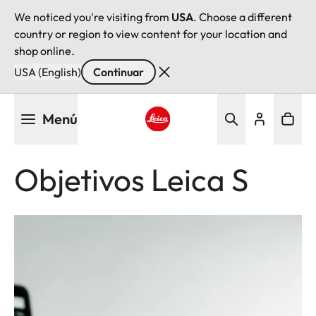
We noticed you're visiting from
USA
. Choose a different
country or region to view content for your location and
shop online.
USA (English)
Continuar
Pasar
Menú
al
contenido
Leica logo - Home
principal
Objetivos Leica S